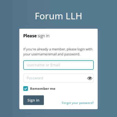
Forum LLH
Please
sign in
If you're already a member, please login with
your username/email and password.
Remember me
Sign in
Forgot your password?